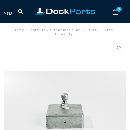
0
MENU
Home
/
Paalmuts Vierkant met punt 300 x 300 x 85 mm -
Uitwendig