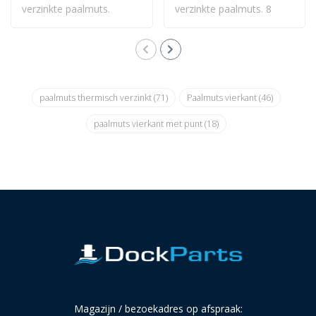
verzinkte paalmuts.
verzinkte paalmuts. 8
Vierkant model 80 ..
Kant model 270 x..
paalmuts thermisch verzinkt
(71)
Paalmuts vierkant
(46)
paalmuts vierkant met punt
(18)
Magazijn / bezoekadres op afspraak: