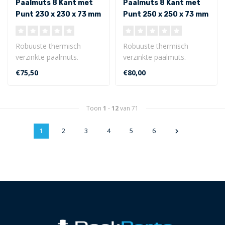
Paalmuts 8 Kant met
Paalmuts 8 Kant met
Punt 230 x 230 x 73 mm
Punt 250 x 250 x 73 mm
- Uitwendig
- Uitwendig
Robuuste thermisch
Robuuste thermisch
verzinkte paalmuts.
verzinkte paalmuts.
8 Kant met punt 230 x 230
8 Kant met punt 250 x 250
€75,50
€80,00
x 73 mm - Ui..
x 73 mm - Ui..
Toon
1
-
12
van 71
1
2
3
4
5
6