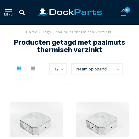
0
MENU
Home
/
Tags
/
paalmuts thermisch verzinkt
Producten getagd met paalmuts
thermisch verzinkt