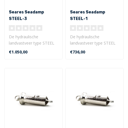
Seares Seadamp
Seares Seadamp
STEEL-3
STEEL-1
(waterverplaatsing <
(waterverplaatsing <
35 ton)
17 ton)
De hydraulische
De hydraulische
landvastveer type STEEL
landvastveer type STEEL
is de innovatieve, stille en
is de innovatieve, stille en
€1.050,00
€736,00
duurzame sc..
duurzame sc..