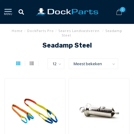
0
MENU
Home
/
DockParts Pro
/
Seares Landvastveren
/
Seadamp
Steel
Seadamp Steel