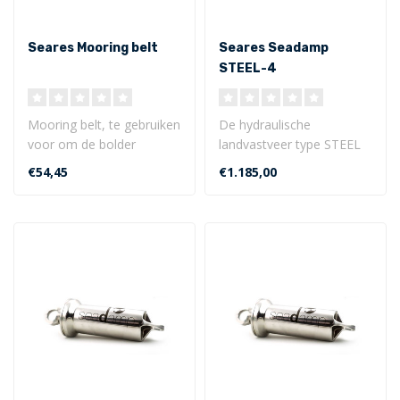
Seares Mooring belt
Seares Seadamp
STEEL-4
(waterverplaatsing
<45 ton)
Mooring belt, te gebruiken
De hydraulische
voor om de bolder
landvastveer type STEEL
voorzien van extra
is de innovatieve, stille en
€54,45
€1.185,00
versteviging / s..
duurzame sc..