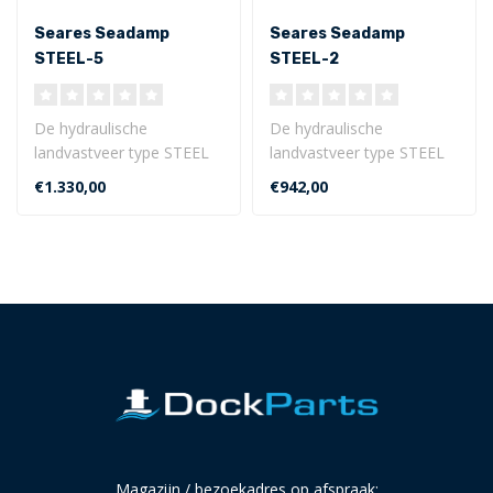
Seares Seadamp
Seares Seadamp
STEEL-5
STEEL-2
(waterverplaatsing <55
(waterverplaatsing <
ton)
25 ton)
De hydraulische
De hydraulische
landvastveer type STEEL
landvastveer type STEEL
is de innovatieve, stille en
is de innovatieve, stille en
€1.330,00
€942,00
duurzame sc..
duurzame sc..
Magazijn / bezoekadres op afspraak: