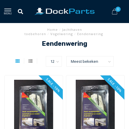
0
MENU
Home
/
Jachthaven
toebehoren
/
Vogelwering
/
Eendenwering
Eendenwering
SALE -10%
SALE -10%