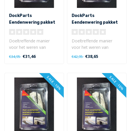
DockParts
DockParts
Eendenwering pakket
Eendenwering pakket
ES4
ES6
Doeltreffende manier
Doeltreffende manier
voor het weren van
voor het weren van
eenden en ganzen op uw
eenden en ganzen op uw
€31,46
€38,65
€34,95
€42,95
aanlegsteiger en ..
aanlegsteiger en ..
SALE -10%
SALE -10%