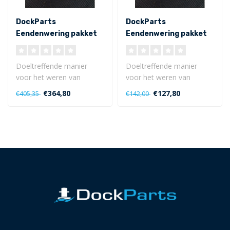
DockParts
DockParts
Eendenwering pakket
Eendenwering pakket
ES60
ES20
Doeltreffende manier
Doeltreffende manier
voor het weren van
voor het weren van
eenden en ganzen op uw
eenden en ganzen op uw
€364,80
€127,80
€405,35
€142,00
aanlegsteiger en ..
aanlegsteiger en ..