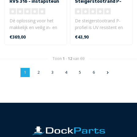
RVS 316 - instapsteun
Steigerstootrand P-
profiel 1,20m
Dé oplossing voor het
De steigerstootrand P-
makkelijk en veilig in- en
profiel is UV resistent en
uitstappen van uw boot!
gemaakt van flexibele
€369,00
€43,90
Deze..
PVC. De s..
Toon
1
-
12
van 69
1
2
3
4
5
6