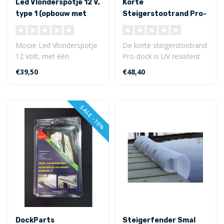
Led Vlonderspotje 12 V,
Korte
type 1 (opbouw met
Steigerstootrand Pro-
vlakke onderkant)
dock 1,20m
Mooie Led Vlonderspotje
De korte steigerstootrand
12 Volt, met één
Pro-dock is UV resistent
verlichtingskant. Dit Led
en gemaakt van flexibele
€39,50
€48,40
vlonderspot..
PVC...
SALE -10%
DockParts
Steigerfender Smal