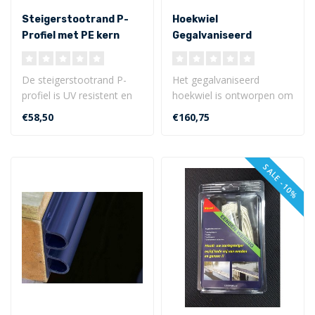
Steigerstootrand P-
Hoekwiel
Profiel met PE kern
Gegalvaniseerd
1,20m
De steigerstootrand P-
Het gegalvaniseerd
profiel is UV resistent en
hoekwiel is ontworpen om
gemaakt van flexibele
bescherming en
€58,50
€160,75
PVC. De s..
begeleiding te bieden..
SALE -10%