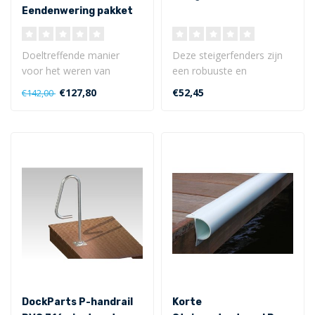
Eendenwering pakket
ES20
Doeltreffende manier
Deze steigerfenders zijn
voor het weren van
een robuuste en
eenden en ganzen op uw
veelzijdige bescherming
€127,80
€52,45
€142,00
aanlegsteiger en ..
voor gebruik op..
DockParts P-handrail
Korte