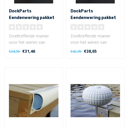
DockParts
DockParts
Eendenwering pakket
Eendenwering pakket
ES4
ES6
Doeltreffende manier
Doeltreffende manier
voor het weren van
voor het weren van
eenden en ganzen op uw
eenden en ganzen op uw
€31,46
€38,65
€34,95
€42,95
aanlegsteiger en ..
aanlegsteiger en ..