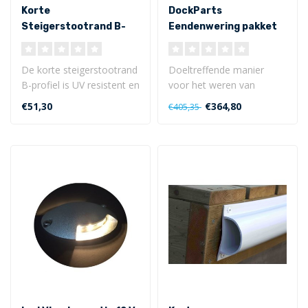
Korte
DockParts
Steigerstootrand B-
Eendenwering pakket
profiel 1,20m
ES60
De korte steigerstootrand
Doeltreffende manier
B-profiel is UV resistent en
voor het weren van
gemaakt van flexibele
eenden en ganzen op uw
€51,30
€364,80
€405,35
PVC..
aanlegsteiger en ..