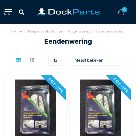
0
MENU
Home
/
Steigertoebehoren
/
Vogelwering
/
Eendenwering
Eendenwering
SALE -10%
SALE -10%