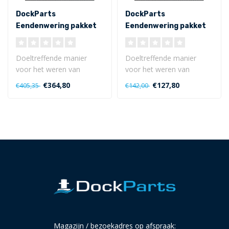
DockParts
DockParts
Eendenwering pakket
Eendenwering pakket
ES60
ES20
Doeltreffende manier
Doeltreffende manier
voor het weren van
voor het weren van
eenden en ganzen op uw
eenden en ganzen op uw
€364,80
€127,80
€405,35
€142,00
aanlegsteiger en ..
aanlegsteiger en ..
Magazijn / bezoekadres op afspraak: