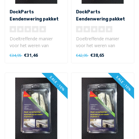
DockParts
DockParts
Eendenwering pakket
Eendenwering pakket
ES4
ES6
Doeltreffende manier
Doeltreffende manier
voor het weren van
voor het weren van
eenden en ganzen op uw
eenden en ganzen op uw
€31,46
€38,65
€34,95
€42,95
aanlegsteiger en ..
aanlegsteiger en ..
SALE -10%
SALE -10%