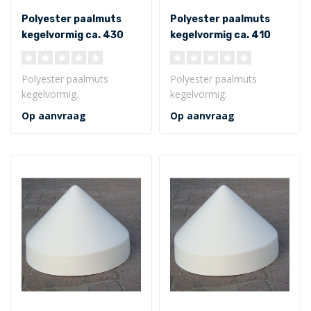
Polyester paalmuts
Polyester paalmuts
kegelvormig ca. 430
kegelvormig ca. 410
mm inwendig
mm inwendig
Polyester paalmuts
Polyester paalmuts
kegelvormig.
kegelvormig.
Afmeting van ø 430 x 270
Afmeting van ø 410 x 265
Op aanvraag
Op aanvraag
x 75 mm (inwendig)
x 75 mm (inwendig)
..
..