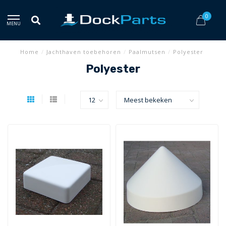
0
MENU
Home
/
Jachthaven toebehoren
/
Paalmutsen
/
Polyester
Polyester