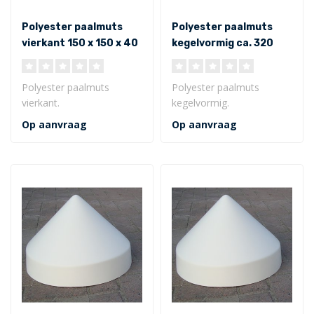
Polyester paalmuts
Polyester paalmuts
vierkant 150 x 150 x 40
kegelvormig ca. 320
mm
mm inwendig
Polyester paalmuts
Polyester paalmuts
vierkant.
kegelvormig.
Afmeting van 150 x 150 x
Afmeting van ø 320 x 230
Op aanvraag
Op aanvraag
40 mm (inwendig)
x 75 mm (inwendig)
Uitgev..
..