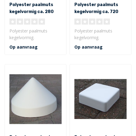
Polyester paalmuts
Polyester paalmuts
kegelvormig ca. 280
kegelvormig ca. 720
mm inwendig
mm inwendig
Polyester paalmuts
Polyester paalmuts
kegelvormig.
kegelvormig.
Afmeting van ø 285 x 185
Afmeting van ø 720 x 270
Op aanvraag
Op aanvraag
x 55 mm (inwendig)
x 75 mm (inwendig)
..
..