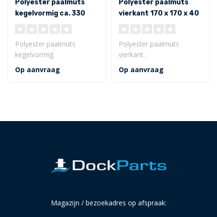
Polyester paalmuts
Polyester paalmuts
kegelvormig ca. 330
vierkant 170 x 170 x 40
mm inwendig
mm
Polyester paalmuts
Polyester paalmuts
kegelvormig.
vierkant.
Afmeting van ø 330 x 230
Afmeting van 170 x 170 x
Op aanvraag
Op aanvraag
x 75 mm (inwendig)
40 mm (inwendig)
..
Uitgev..
Magazijn / bezoekadres op afspraak: