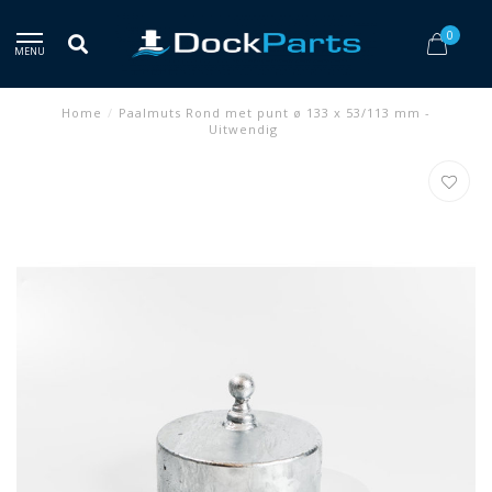
0
MENU
Home
/
Paalmuts Rond met punt ø 133 x 53/113 mm -
Uitwendig