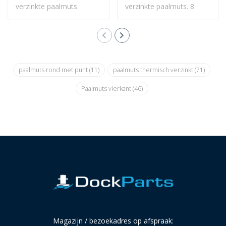
verzinkte paalmuts.
verzinkte paalmuts. 8
Vierkant model 160..
Kant met punt 23..
paalmuts rond met punt
(11)
paalmuts thermisch verzinkt
(71)
Paalmuts vierkant
(46)
Magazijn / bezoekadres op afspraak: