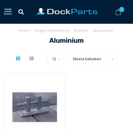
0
MENU
Home
/
Steigertoebehoren
/
Bolders
/
Aluminium
Aluminium