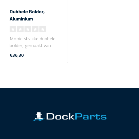
Dubbele Bolder,
Aluminium
Mooie strakke dubbele
bolder, gemaakt van
aluminium. De bolder
€36,30
heeft een stijlvo..