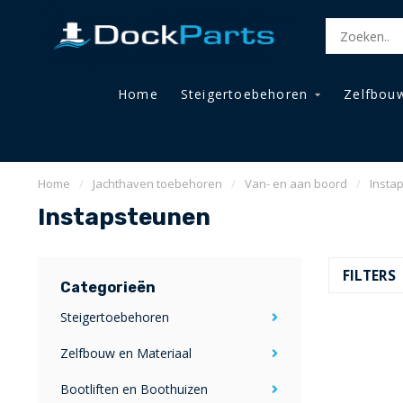
Home
Steigertoebehoren
Zelfbouw
Home
/
Jachthaven toebehoren
/
Van- en aan boord
/
Insta
Instapsteunen
FILTERS
Categorieën
Steigertoebehoren
Zelfbouw en Materiaal
Bootliften en Boothuizen