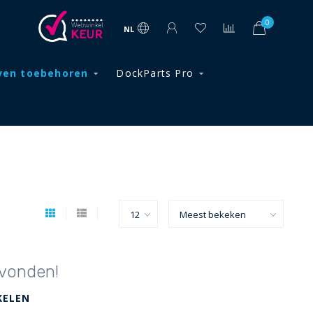
0
NL
ven toebehoren
DockParts Pro
vonden!
KELEN