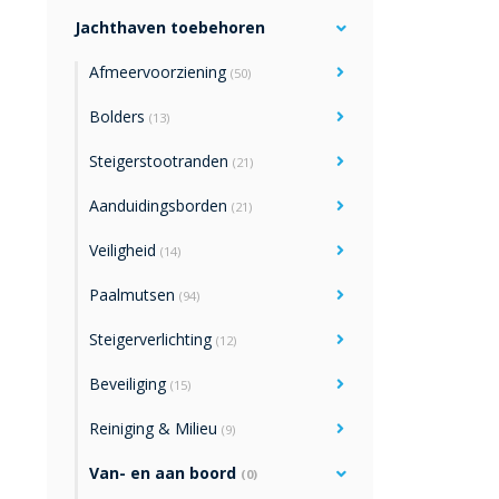
Jachthaven toebehoren
Afmeervoorziening
(50)
Bolders
(13)
Steigerstootranden
(21)
Aanduidingsborden
(21)
Veiligheid
(14)
Paalmutsen
(94)
Steigerverlichting
(12)
Beveiliging
(15)
Reiniging & Milieu
(9)
Van- en aan boord
(0)