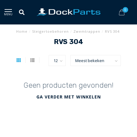
0
MENU
Home
/
Steigertoebehoren
/
Zwemtrappen
/
RVS 304
RVS 304
Geen producten gevonden!
GA VERDER MET WINKELEN