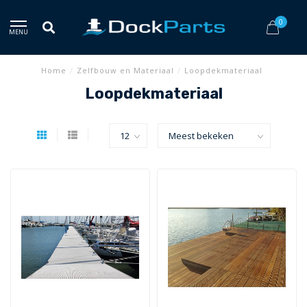
0
MENU
Home
/
Zelfbouw en Materiaal
/
Loopdekmateriaal
Loopdekmateriaal