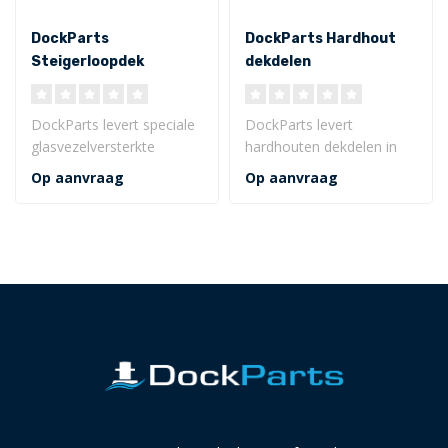
DockParts
DockParts Hardhout
Steigerloopdek
dekdelen
rooster
DockParts levert speciale
DockParts levert
glasvezelversterkte
hardhouten dekdelen in
kunststof looproosters
verschillende afmetingen
Op aanvraag
Op aanvraag
voor loopde..
en profielering..