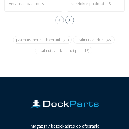
verzinkte paalmuts.
verzinkte paalmuts. 8
Vierkant model 160..
Kant met punt 23..
paalmuts thermisch verzinkt
(71)
Paalmuts vierkant
(46)
paalmuts vierkant met punt
(18)
Magazijn / bezoekadres op afspraak: