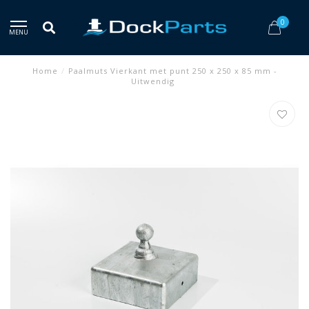
0
MENU
Home
/
Paalmuts Vierkant met punt 250 x 250 x 85 mm -
Uitwendig