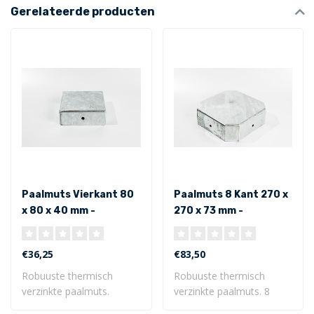
Gerelateerde producten
Paalmuts Vierkant 80
Paalmuts 8 Kant 270 x
x 80 x 40 mm -
270 x 73 mm -
Uitwendig
Uitwendig
€36,25
€83,50
Robuuste thermisch
Robuuste thermisch
verzinkte paalmuts.
verzinkte paalmuts. 8
Vierkant model 80 ..
Kant model 270 x..