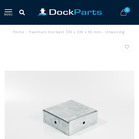
0
MENU
Home
/
Paalmuts Vierkant 330 x 330 x 90 mm - Uitwendig