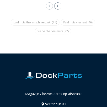
paalmuts thermisch verzinkt
(71)
Paalmuts vierkant
(46)
vierkante paalmuts
(22)
Magazijn / bezoekadres op afspraak:
Veersedijk 83