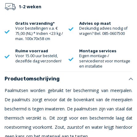
1-2 weken
Gratis verzending*
Advies op maat
Voor bestellingen v.a. €
Deskundig advies nodig of
75,00 (NL) * Indien <23 kg /
vragen? Bel. 085-0607500
max. 100x70x58 cm
Ruime voorraad
Montage services
Voor 15.00 uur besteld,
Eigen montage-/
dezelfde dag verzonden!
servicedienst voor montage
en installatie
Productomschrijving
Paalmutsen worden gebruikt ter bescherming van meerpalen.
De paalmuts zorgt ervoor dat de bovenkant van de meerpalen
beschermd is tegen inwateren. De paalmutsen zijn van staal dat
thermisch verzinkt is. Dit zorgt voor een beschermde laag dat
roestvorming voorkomt. Zout, zuurstof en water krijgt hierdoor
geen kans om het materiaal aan te tasten.