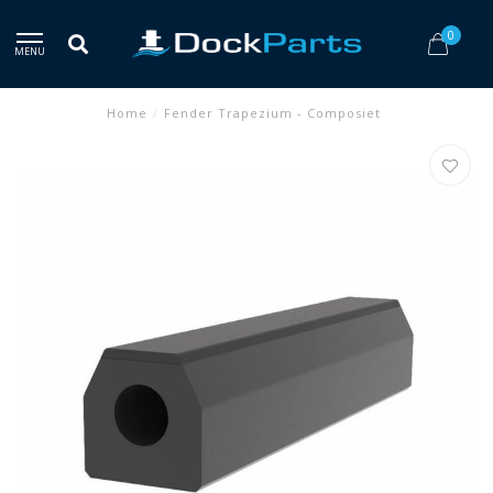
0
MENU
Home
/
Fender Trapezium - Composiet