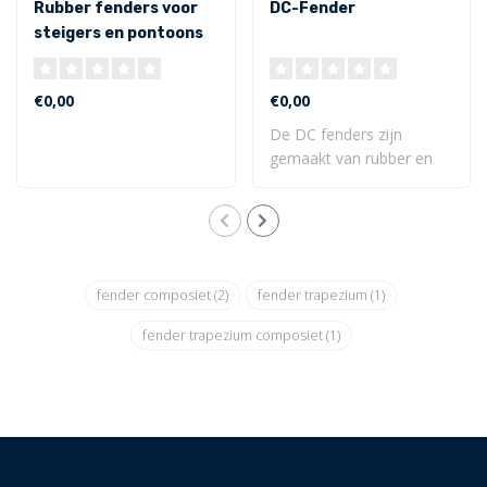
Rubber fenders voor
DC-Fender
steigers en pontoons
€0,00
€0,00
De DC fenders zijn
gemaakt van rubber en
kunnen op verschill..
fender composiet
(2)
fender trapezium
(1)
fender trapezium composiet
(1)