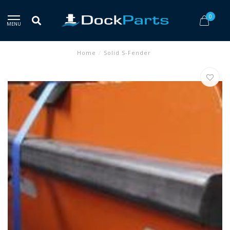
0
MENU
Home
/
Solid S-Fender