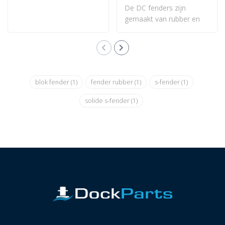
De DC fenders zijn
gemaakt van rubber en
kunnen op verschill..
blok fender
(1)
fender rubber
(1)
s-fender
(1)
solide s-fender
(1)