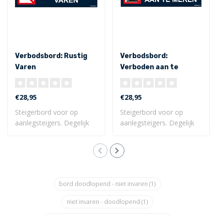
Verbodsbord: Rustig
Verbodsbord:
Varen
Verboden aan te
meren
€28,95
€28,95
Steigerbord voor op
Steigerbord voor op
aanlegsteigers. Degelijk
aanlegsteigers. Degelijk
en fraai verbod..
en fraai verbod..
bord doodlopend - niet invaren
(1)
niet invaren - doodlopend
(1)