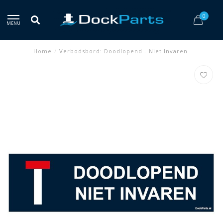
0
MENU
Home
/
Verbodsbord: Doodlopend - Niet Invaren