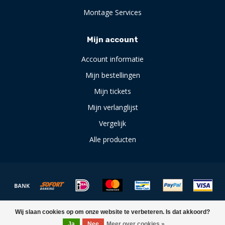
Montage Services
Mijn account
Account informatie
Mijn bestellingen
Mijn tickets
Mijn verlanglijst
Vergelijk
Alle producten
© Copyright 2026 DockParts - Powered by
Lightspeed
Wij slaan cookies op om onze website te verbeteren. Is dat akkoord?
Ja
Nee
Meer over cookies »