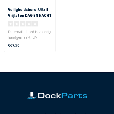
Veiligheidsbord: Uitrit
Vrijlaten DAG EN NACHT
ø 30 cm
Dit emaille bord is volledig
handgemaakt, UV
bestendig, zeer duurzaam
€67,50
en heeft e..