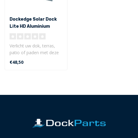
Dockedge Solar Dock
Lite HD Aluminium
Verlicht uw dok, terras,
patio of paden met deze
aantrekkelijke, matte HD
€48,50
Alumin..