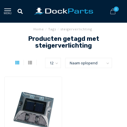
0
MENU
Home
/
Tags
/
steigerverlichting
Producten getagd met
steigerverlichting