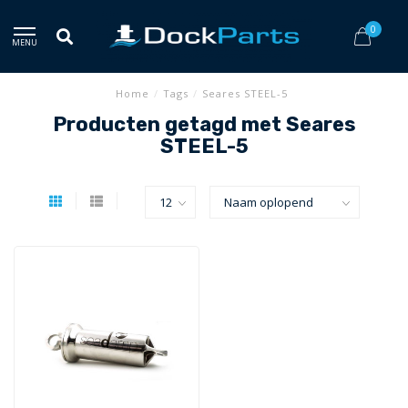
0
MENU
Home
/
Tags
/
Seares STEEL-5
Producten getagd met Seares
STEEL-5