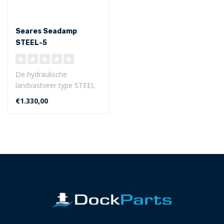
Seares Seadamp
STEEL-5
(waterverplaatsing <55
ton)
De hydraulische
landvastveer type STEEL
is de innovatieve, stille en
€1.330,00
duurzame sc..