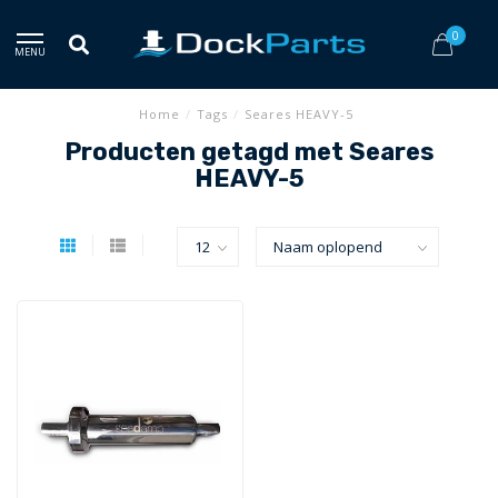
0
MENU
Home
/
Tags
/
Seares HEAVY-5
Producten getagd met Seares
HEAVY-5