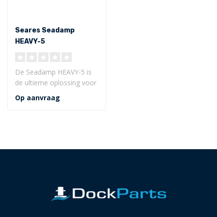
Seares Seadamp
HEAVY-5
(waterverplaatsing
<300 ton)
De Seadamp HEAVY-5 is
de ultieme oplossing voor
het stabiel en veilig
Op aanvraag
afmeren v..