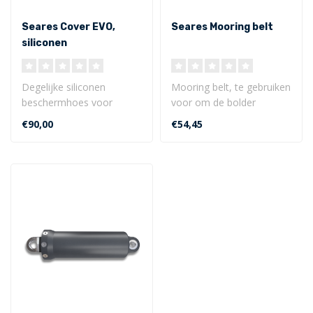
Seares Cover EVO,
Seares Mooring belt
siliconen
beschermhoes HD
Degelijke siliconen
Mooring belt, te gebruiken
beschermhoes voor
voor om de bolder
Seadamp type EVO
voorzien van extra
€90,00
€54,45
leverbaar in 2 uitvoering..
versteviging / s..