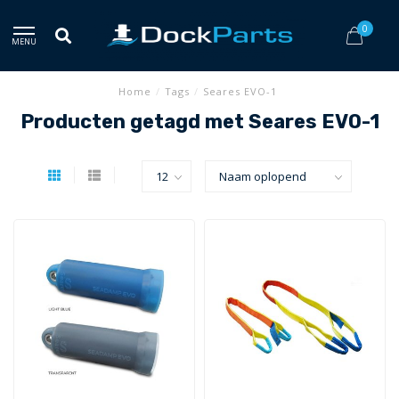
0
MENU
Home
/
Tags
/
Seares EVO-1
Producten getagd met Seares EVO-1