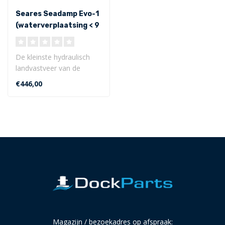
Seares Seadamp Evo-1
(waterverplaatsing < 9
ton)
De kleinste hydraulisch
landvastveer van de
familie. De innovatieve,
€446,00
stille en d..
Magazijn / bezoekadres op afspraak: