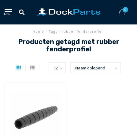
0
MENU
Home
/
Tags
/
rubber fenderprofiel
Producten getagd met rubber
fenderprofiel