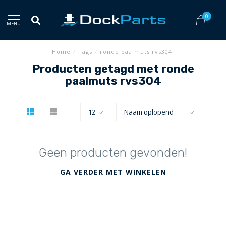
0
MENU
Home
/
Tags
/
ronde paalmuts rvs304
Producten getagd met ronde
paalmuts rvs304
Geen producten gevonden!
GA VERDER MET WINKELEN