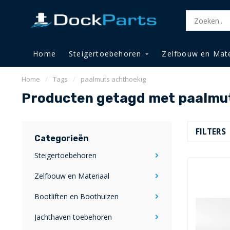
Home
Steigertoebehoren
Zelfbouw en Mate
Home
/
Tags
/
paalmuts achthoekig
Producten getagd met paalmu
FILTERS
Categorieën
Steigertoebehoren
Zelfbouw en Materiaal
Bootliften en Boothuizen
Jachthaven toebehoren