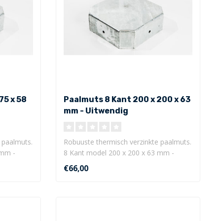
75 x 58
Paalmuts 8 Kant 200 x 200 x 63
mm - Uitwendig
 paalmuts.
Robuuste thermisch verzinkte paalmuts.
 mm -
8 Kant model 200 x 200 x 63 mm -
Uitwe..
€66,00