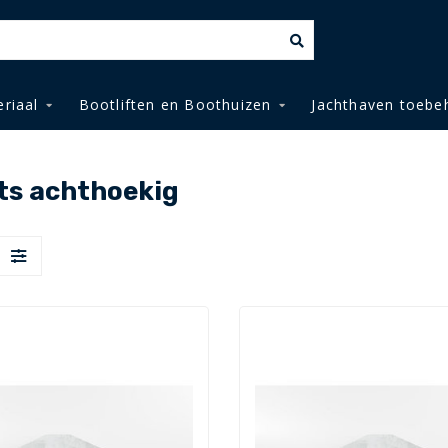
riaal
Bootliften en Boothuizen
Jachthaven toebe
ts achthoekig