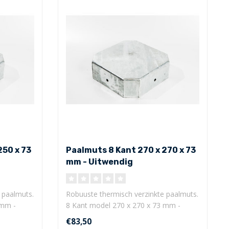
250 x 73
Paalmuts 8 Kant 270 x 270 x 73
mm - Uitwendig
 paalmuts.
Robuuste thermisch verzinkte paalmuts.
 mm -
8 Kant model 270 x 270 x 73 mm -
Uitwe..
€83,50