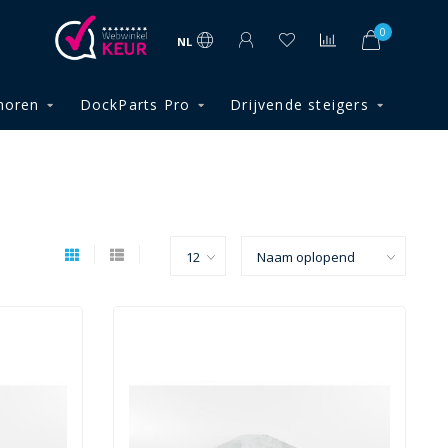
0
NL
horen
DockParts Pro
Drijvende steigers