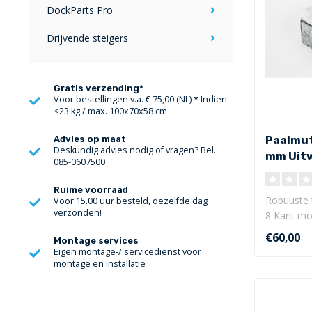
DockParts Pro
Drijvende steigers
Gratis verzending*
Voor bestellingen v.a. € 75,00 (NL) * Indien
<23 kg / max. 100x70x58 cm
Paalmuts
Advies op maat
Deskundig advies nodig of vragen? Bel.
mm Uit
085-0607500
Ruime voorraad
Robuuste 
Voor 15.00 uur besteld, dezelfde dag
verzonden!
8 Kant mo
Uitw..
€60,00
Montage services
Eigen montage-/ servicedienst voor
montage en installatie