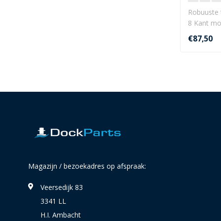
Robuuste 
8 Kant mo
Uitwe..
€87,50
Magazijn / bezoekadres op afspraak:
Veersedijk 83
3341 LL
H.I. Ambacht