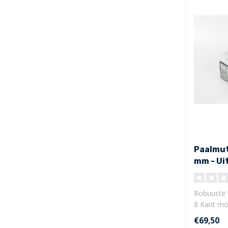
Paalmut
mm - Ui
Robuuste 
8 Kant mo
Uitwe..
€69,50