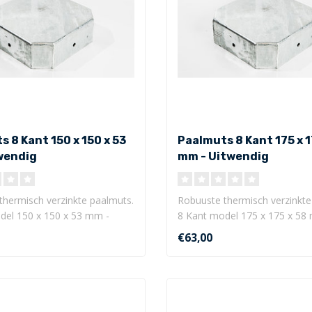
 8 Kant 150 x 150 x 53
Paalmuts 8 Kant 175 x 1
wendig
mm - Uitwendig
thermisch verzinkte paalmuts.
Robuuste thermisch verzinkte
del 150 x 150 x 53 mm -
8 Kant model 175 x 175 x 58
Uitwe..
€63,00