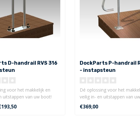
ts D-handrail RVS 316
DockParts P-handrail 
psteun
- instapsteun
ng voor het makkelijk en
Dé oplossing voor het makkel
 en uitstappen van uw boot!
veilig in- en uitstappen van u
Deze..
€193,50
€369,00