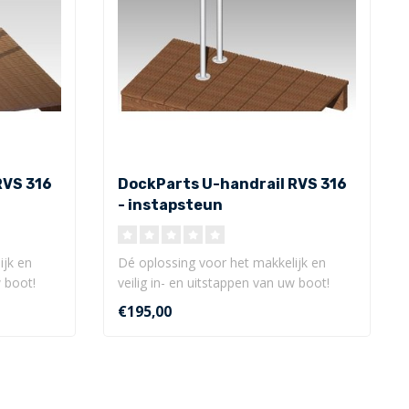
RVS 316
DockParts U-handrail RVS 316
- instapsteun
ijk en
Dé oplossing voor het makkelijk en
w boot!
veilig in- en uitstappen van uw boot!
Deze..
€195,00