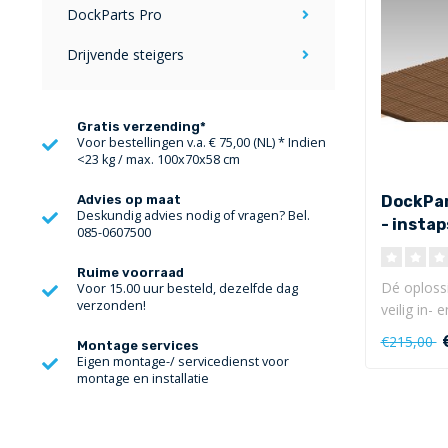
DockParts Pro
Drijvende steigers
Gratis verzending*
Voor bestellingen v.a. € 75,00 (NL) * Indien
<23 kg / max. 100x70x58 cm
DockPar
Advies op maat
Deskundig advies nodig of vragen? Bel.
- insta
085-0607500
Ruime voorraad
Dé oplossi
Voor 15.00 uur besteld, dezelfde dag
verzonden!
veilig in-
Deze D..
€215,00
Montage services
Eigen montage-/ servicedienst voor
montage en installatie