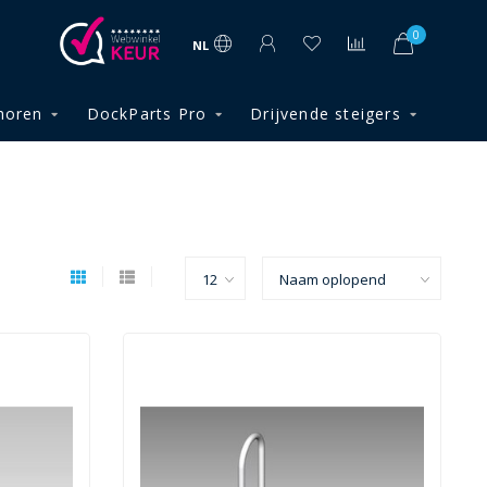
0
NL
horen
DockParts Pro
Drijvende steigers