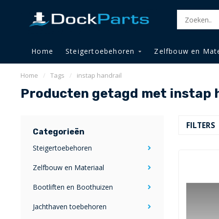
Home
Steigertoebehoren
Zelfbouw en Mate
Home
/
Tags
/
instap handrail
Producten getagd met instap 
FILTERS
Categorieën
Steigertoebehoren
Zelfbouw en Materiaal
Bootliften en Boothuizen
Jachthaven toebehoren