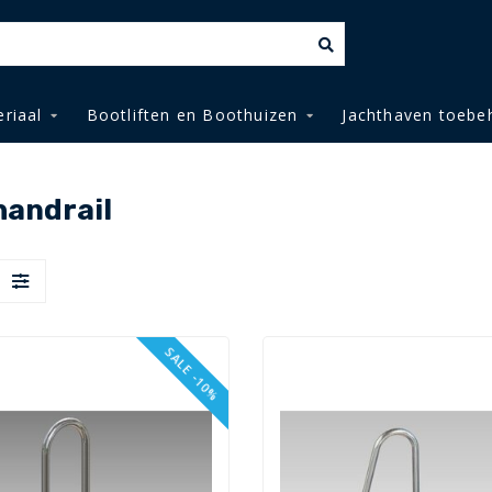
riaal
Bootliften en Boothuizen
Jachthaven toebe
handrail
SALE -10%