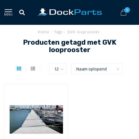
0
MENU
Home
/
Tags
/
GVK looprooster
Producten getagd met GVK
looprooster