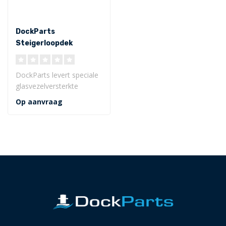
DockParts
Steigerloopdek
rooster
DockParts levert speciale
glasvezelversterkte
kunststof looproosters
Op aanvraag
voor loopde..