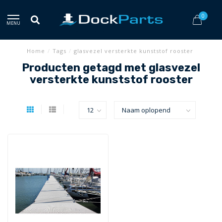
0
MENU
Home
/
Tags
/
glasvezel versterkte kunststof rooster
Producten getagd met glasvezel
versterkte kunststof rooster