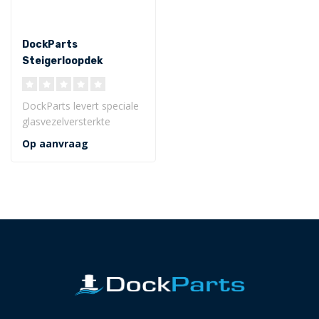
DockParts
Steigerloopdek
rooster
DockParts levert speciale
glasvezelversterkte
kunststof looproosters
Op aanvraag
voor loopde..