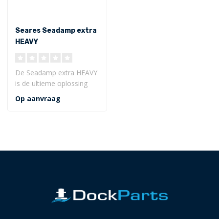
Seares Seadamp extra
HEAVY
(waterverplaatsing
<500 ton)
De Seadamp extra HEAVY
is de ultieme oplossing
voor het stabiel en veilig
Op aanvraag
afmer..