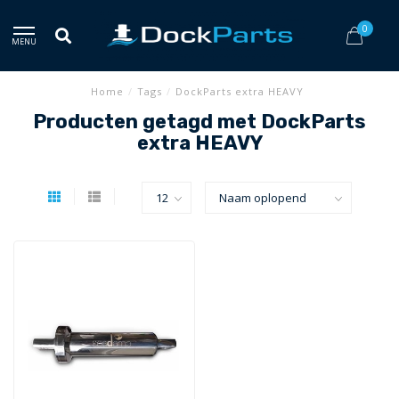
0
MENU
Home
/
Tags
/
DockParts extra HEAVY
Producten getagd met DockParts
extra HEAVY