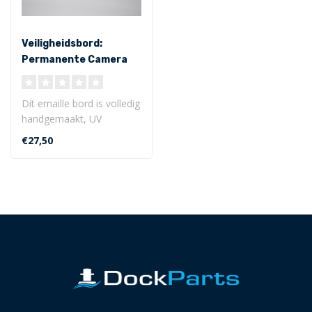
Veiligheidsbord:
Permanente Camera
Beveiliging (22 x 7 cm)
Dit emaille bord is volledig
handgemaakt, UV
bestendig, zeer duurzaam
€27,50
en heeft e..