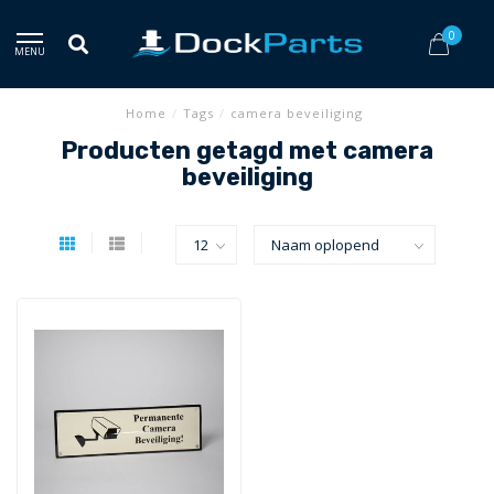
0
MENU
Home
/
Tags
/
camera beveiliging
Producten getagd met camera
beveiliging