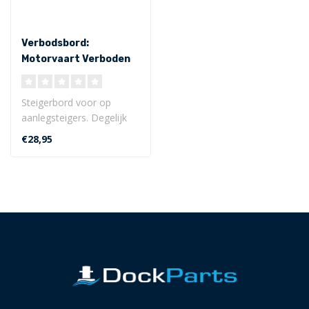
Verbodsbord:
Motorvaart Verboden
Steigerbord voor op
aanlegsteigers. Degelijk
en fraai verbodsbord
€28,95
welke eenvoudi..