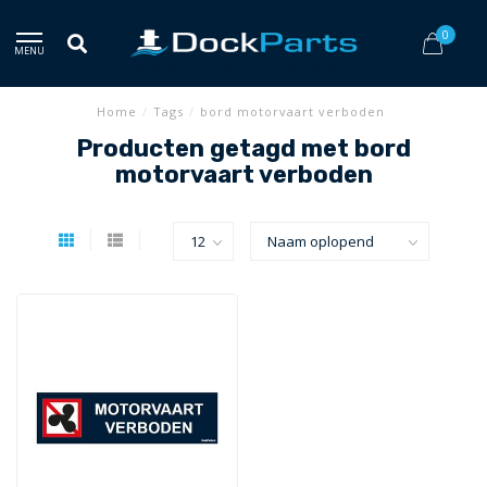
0
MENU
Home
/
Tags
/
bord motorvaart verboden
Producten getagd met bord
motorvaart verboden