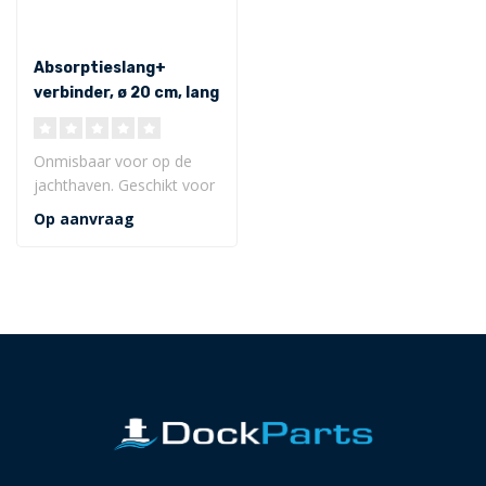
Absorptieslang+
verbinder, ø 20 cm, lang
600 cm, extra sterk oil
only
Onmisbaar voor op de
jachthaven. Geschikt voor
op land of op water. Blijft
Op aanvraag
drijv..