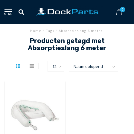
0
MENU
Home
/
Tags
/
Absorptieslang 6 meter
Producten getagd met
Absorptieslang 6 meter