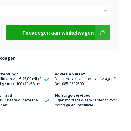
Toevoegen aan winkelwagen
rkdagen
rzending*
Advies op maat
lingen v.a. € 75,00 (NL) *
Deskundig advies nodig of vragen?
 kg / max. 100x70x58 cm
Bel. 085-0607500
orraad
Montage services
 uur besteld, dezelfde
Eigen montage-/ servicedienst voor
nden!
montage en installatie