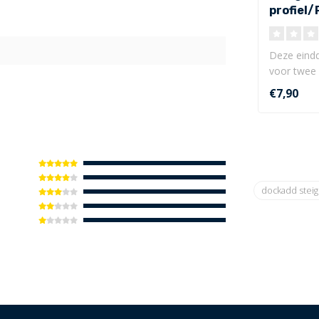
profiel
einddop
Deze eindd
voor twee p
en Pro-Doc
€7,90
dockadd stei