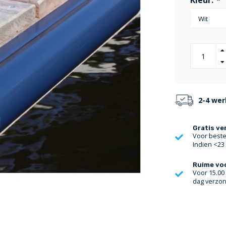
Kleur:
*
2-4 we
Gratis ve
Voor bestel
Indien <23
Ruime vo
Voor 15.00
dag verzo