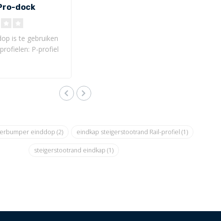
/Pro-dock
op is te gebruiken
rofielen: P-profiel
k. Voor he..
gerbumper einddop
(2)
eindkap steigerstootrand Rail-profiel
(1)
steigerstootrand eindkap
(1)