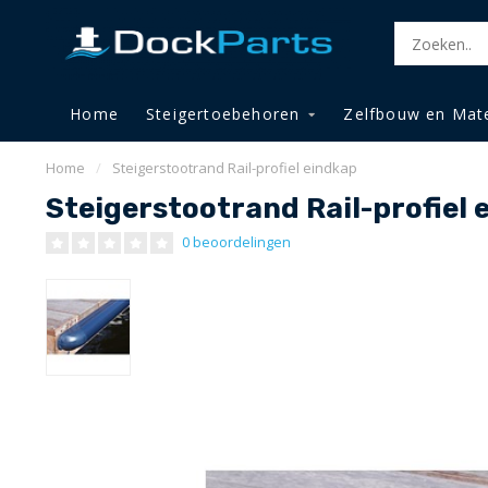
Home
Steigertoebehoren
Zelfbouw en Mate
Home
/
Steigerstootrand Rail-profiel eindkap
Steigerstootrand Rail-profiel 
0 beoordelingen