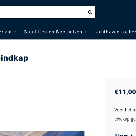
riaal
Bootliften en Boothuizen
Jachthaven toebe
eindkap
€11,00
Voor het af
eindkap ge