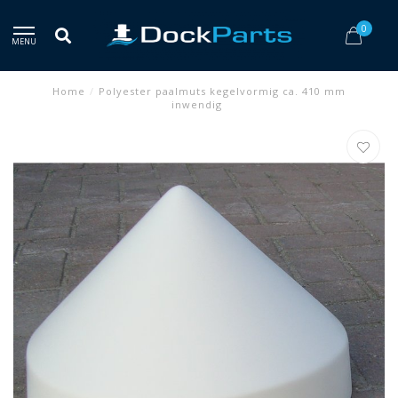
0
MENU
Home
/
Polyester paalmuts kegelvormig ca. 410 mm
inwendig