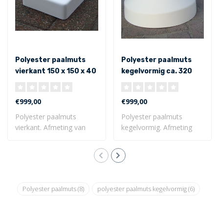
Polyester paalmuts
Polyester paalmuts
vierkant 150 x 150 x 40
kegelvormig ca. 320
mm
mm inwendig
€999,00
€999,00
Polyester paalmuts
Polyester paalmuts
vierkant. Afmeting van
kegelvormig. Afmeting
150 x 150 x 40 m..
van ø 320 x 230 x..
Polyester paalmuts
(8)
polyester paalmuts kegelvormig
(6)