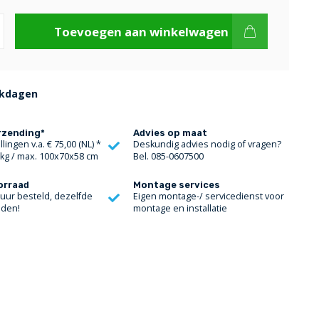
Toevoegen aan winkelwagen
rkdagen
rzending*
Advies op maat
lingen v.a. € 75,00 (NL) *
Deskundig advies nodig of vragen?
 kg / max. 100x70x58 cm
Bel. 085-0607500
orraad
Montage services
 uur besteld, dezelfde
Eigen montage-/ servicedienst voor
nden!
montage en installatie