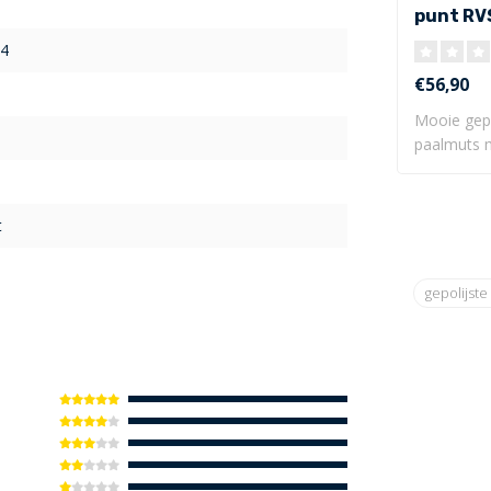
punt RV
mm
4
€56,90
Mooie gepo
paalmuts 
van 1..
t
gepolijste