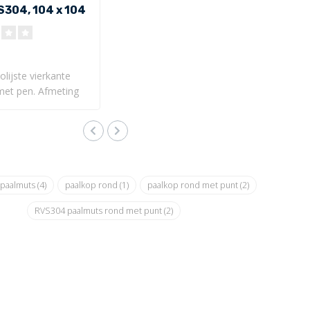
S304, 104 x 104
lijste vierkante
met pen. Afmeting
 paalmuts
(4)
paalkop rond
(1)
paalkop rond met punt
(2)
RVS304 paalmuts rond met punt
(2)