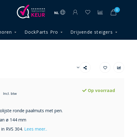
0
NL
horen
DockParts Pro
Drijvende steigers
Op voorraad
Incl. btw
lijste ronde paalmuts met pen.
van ø 144 mm
 in RVS 304.
Lees meer..