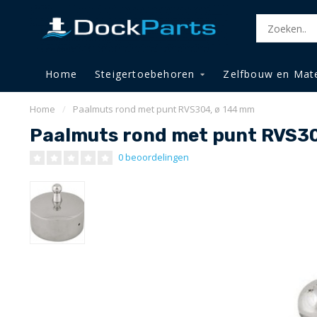
Home
Steigertoebehoren
Zelfbouw en Mate
Home
/
Paalmuts rond met punt RVS304, ø 144 mm
Paalmuts rond met punt RVS3
0 beoordelingen