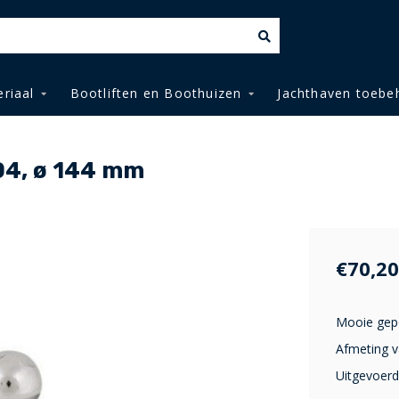
riaal
Bootliften en Boothuizen
Jachthaven toebe
04, ø 144 mm
€70,20
Mooie gepo
Afmeting 
Uitgevoerd