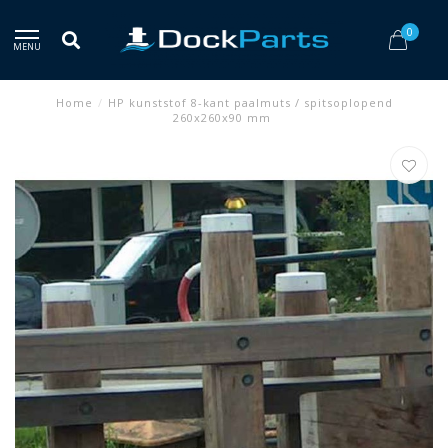
0
MENU
Home
/
HP kunststof 8-kant paalmuts / spitsoplopend
260x260x90 mm