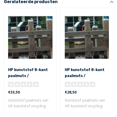
Gerelateerde producten
HP kunststof 8-kant
HP kunststof 8-kant
paalmuts /
paalmuts /
spitsoplopend
spitsoplopend
190x190x75 mm
150x150x80 mm
€33,50
€28,50
Kunststof paalmuts van
Kunststof paalmuts van
HP kunststof recycling
HP kunststof recycling
beschermen elk..
beschermen elk..