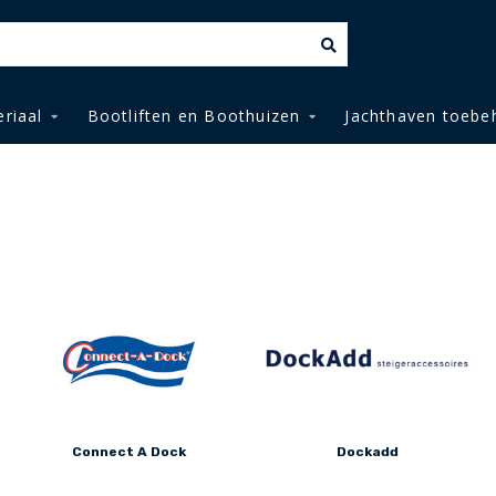
riaal
Bootliften en Boothuizen
Jachthaven toebe
Connect A Dock
Dockadd