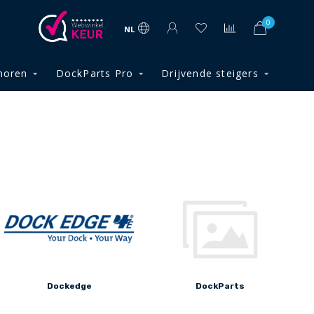
0
NL
horen
DockParts Pro
Drijvende steigers
Dockedge
DockParts