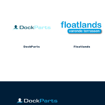
DockParts
Floatlands