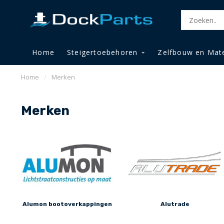
Home
Steigertoebehoren
Zelfbouw en Mate
Home
/
Merken
Merken
Alumon bootoverkappingen
Alutrade