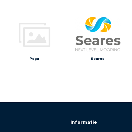
Pega
Seares
Informatie