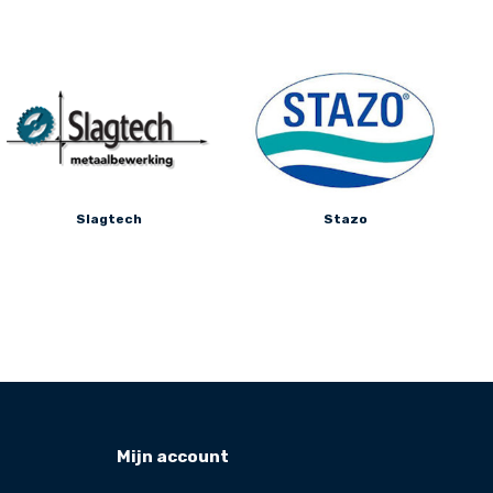
Slagtech
Stazo
Mijn account