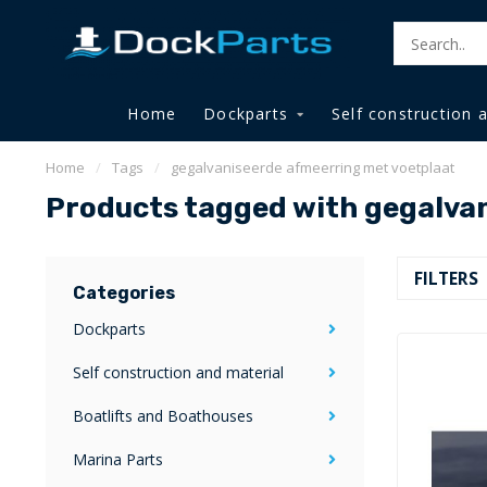
Home
Dockparts
Self construction 
Home
/
Tags
/
gegalvaniseerde afmeerring met voetplaat
Products tagged with gegalva
FILTERS
Categories
Dockparts
Self construction and material
Boatlifts and Boathouses
Marina Parts