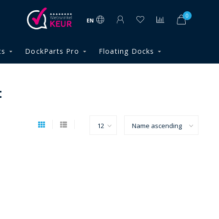
0
EN
ts
DockParts Pro
Floating Docks
t