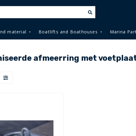
and material
Boatlifts and Boathouses
Marina Par
niseerde afmeerring met voetplaa