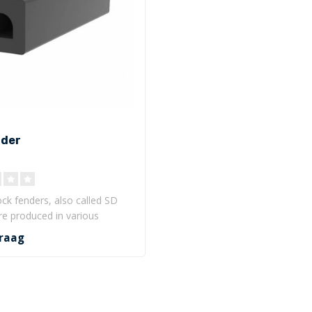
nder
ck fenders, also called SD
re produced in various
..
raag