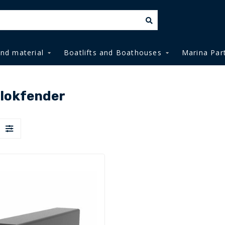
and material
Boatlifts and Boathouses
Marina Par
blokfender