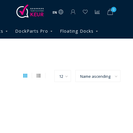
0
EN
ts
DockParts Pro
Floating Docks