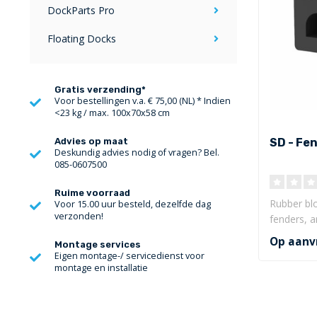
DockParts Pro
Floating Docks
Gratis verzending*
Voor bestellingen v.a. € 75,00 (NL) * Indien
<23 kg / max. 100x70x58 cm
SD - Fe
Advies op maat
Deskundig advies nodig of vragen? Bel.
085-0607500
Ruime voorraad
Rubber blo
Voor 15.00 uur besteld, dezelfde dag
verzonden!
fenders, a
designs an
Op aanv
Montage services
Eigen montage-/ servicedienst voor
montage en installatie