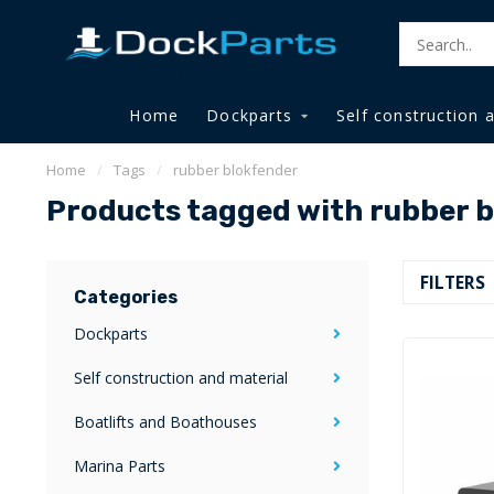
Home
Dockparts
Self construction 
Home
/
Tags
/
rubber blokfender
Products tagged with rubber 
FILTERS
Categories
Dockparts
Self construction and material
Boatlifts and Boathouses
Marina Parts