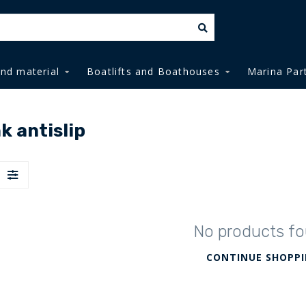
and material
Boatlifts and Boathouses
Marina Par
k antislip
No products f
CONTINUE SHOPP