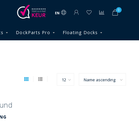
0
EN
ts
DockParts Pro
Floating Docks
ound
ING