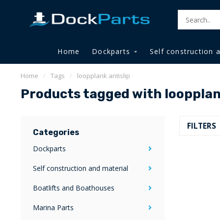
Home
Dockparts
Self construction 
Home
/
Tags
/
loopplank antislip
Products tagged with loopplan
FILTERS
Categories
Dockparts
Self construction and material
Boatlifts and Boathouses
Marina Parts