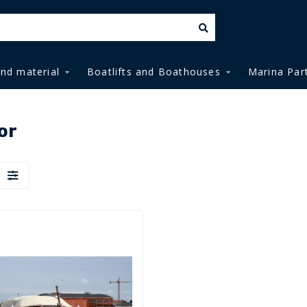
and material
Boatlifts and Boathouses
Marina Par
or