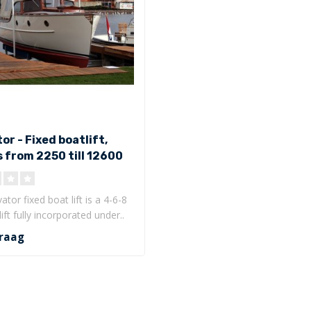
r - Fixed boatlift,
 from 2250 till 12600
tor fixed boat lift is a 4-6-8
ift fully incorporated under..
raag