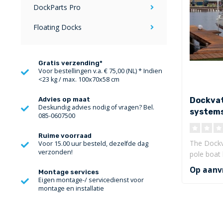
DockParts Pro
Floating Docks
Gratis verzending*
Voor bestellingen v.a. € 75,00 (NL) * Indien
<23 kg / max. 100x70x58 cm
Dockvato
Advies op maat
Deskundig advies nodig of vragen? Bel.
systems
085-0607500
kg
Ruime voorraad
The Dockva
Voor 15.00 uur besteld, dezelfde dag
verzonden!
pole boat l
Op aanv
Montage services
Eigen montage-/ servicedienst voor
montage en installatie