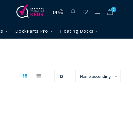
0
EN
ts
DockParts Pro
Floating Docks