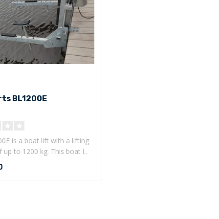
ts BL1200E
 is a boat lift with a lifting
 up to 1200 kg. This boat l..
0