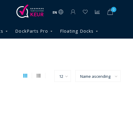
0
EN
ts
DockParts Pro
Floating Docks