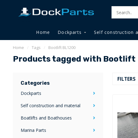
Home
Dockparts
Self construction 
Home
/
Tags
/
Bootlift BL1200
Products tagged with Bootlift
FILTERS
Categories
Dockparts
Self construction and material
Boatlifts and Boathouses
Marina Parts