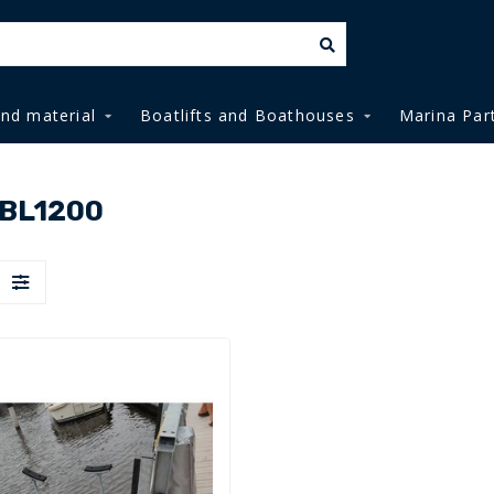
and material
Boatlifts and Boathouses
Marina Par
 BL1200