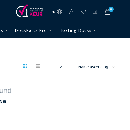
0
EN
ts
DockParts Pro
Floating Docks
ound
ING