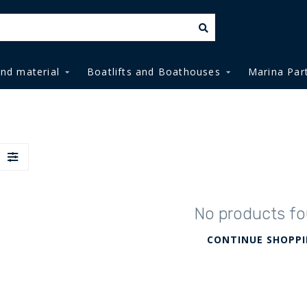
and material
Boatlifts and Boathouses
Marina Par
No products f
CONTINUE SHOPP