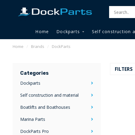
Home
Dockparts
Self construction 
Home
/
Brands
/
DockParts
FILTERS
Categories
Dockparts
Self construction and material
Boatlifts and Boathouses
Marina Parts
DockParts Pro